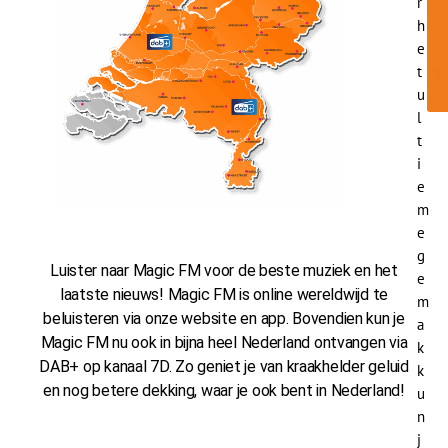
r
h
e
t
u
l
t
i
e
m
e
g
Luister naar Magic FM voor de beste muziek en het
e
laatste nieuws! Magic FM is online wereldwijd te
m
beluisteren via onze website en app. Bovendien kun je
a
Magic FM nu ook in bijna heel Nederland ontvangen via
k
DAB+ op kanaal 7D. Zo geniet je van kraakhelder geluid
k
en nog betere dekking, waar je ook bent in Nederland!
u
n
j