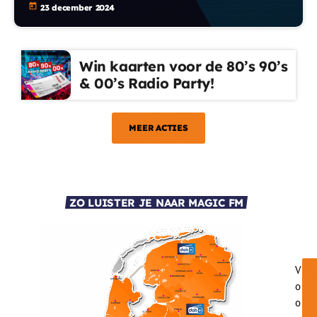
today
23 december 2024
Win kaarten voor de 80’s 90’s
& 00’s Radio Party!
MEER ACTIES
ZO LUISTER JE NAAR MAGIC FM
V
o
o