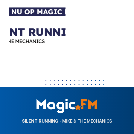
NU OP MAGIC FM
LENT RUNNING
S
& THE MECHANICS
MIKE & THE MECH
SILENT RUNNING
-
MIKE & THE MECHANICS