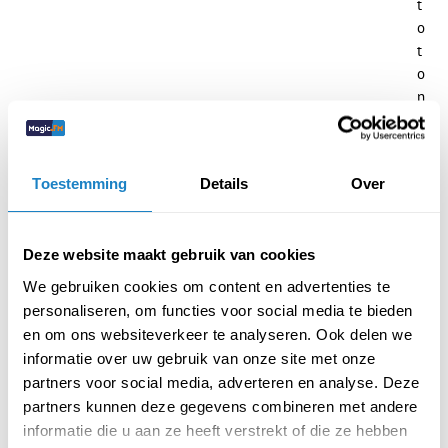
t
o
t
o
n
z
e
u
Toestemming
Details
Over
i
t
z
Deze website maakt gebruik van cookies
e
n
We gebruiken cookies om content en advertenties te
d
personaliseren, om functies voor social media te bieden
i
en om ons websiteverkeer te analyseren. Ook delen we
n
informatie over uw gebruik van onze site met onze
g
partners voor social media, adverteren en analyse. Deze
e
partners kunnen deze gegevens combineren met andere
n
informatie die u aan ze heeft verstrekt of die ze hebben
,