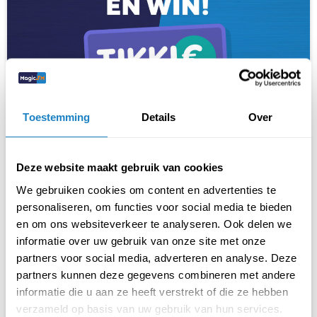
Toestemming
Details
Over
Deze website maakt gebruik van cookies
We gebruiken cookies om content en advertenties te
Acties
personaliseren, om functies voor social media te bieden
Radio rebus week 52
en om ons websiteverkeer te analyseren. Ook delen we
informatie over uw gebruik van onze site met onze
Luister de aankomende weken naar de Magic FM Radio rebus! Puzzel
partners voor social media, adverteren en analyse. Deze
mee, raad het woord en win één van de tien Tikkies van €50,-. De
partners kunnen deze gegevens combineren met andere
oplossing en uitslag vind je elke volgende maandag op onze website.
informatie die u aan ze heeft verstrekt of die ze hebben
Weet jij de oplossing van de Magic FM Radio rebus? Vul hieronder de
today
23 december 2024
gegevens in en maak kans! Deze actie is verlopen!
verzameld op basis van uw gebruik van hun services.