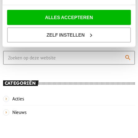
ALLES ACCEPTEREN
ZELF INSTELLEN
ZOEKEN
search
CATEGORIËN
Acties
Nieuws