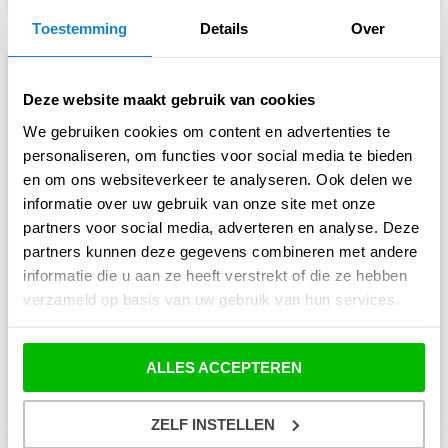
om te luisteren naar de nieuwe zomervormgeving: Magic FM heeft de
perfecte […]
Toestemming
Details
Over
Deze website maakt gebruik van cookies
insert_link
We gebruiken cookies om content en advertenties te
personaliseren, om functies voor social media te bieden
en om ons websiteverkeer te analyseren. Ook delen we
informatie over uw gebruik van onze site met onze
partners voor social media, adverteren en analyse. Deze
partners kunnen deze gegevens combineren met andere
informatie die u aan ze heeft verstrekt of die ze hebben
verzameld op basis van uw gebruik van hun services.
ALLES ACCEPTEREN
ZELF INSTELLEN
Nieuws