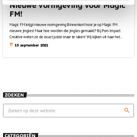
Nieuwe vormgeving voor Magic
FM!
Magic FM krijgt nieuwe vormgeving Binnenkort hoor je op Magic FM
nieuwe jingles! Maar hoe worden die jingles gemaakt? Bij Pors Impact
Creative weten ze de exact juiste snaar te raken! Wij kijken uit naar het
eindresultaat!
today
15 september 2021
ZOEKEN
search
CATEGORIËN