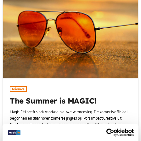
Nieuws
The Summer is MAGIC!
Magic FM heeft sinds vandaag nieuwe vormgeving. De zomer is officieel
begonnen en daar horen zomerse jingles bij. Pors Impact Creative uit
Geldrop produceerde de zonnige vormgeving. Nico Silvius, directeur
Magic FM: Met deze jingles laten we horen waar we zijn en voor staan.
today
21 juni 2022
Niet alleen het station maar ook the summer van 2022 is MAGIC! Klik hier